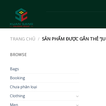
Skip
to
content
TRANG CHỦ
/
SẢN PHẨM ĐƯỢC GẮN THẺ “JU
BROWSE
Bags
Booking
Chưa phân loại
Clothing
Men