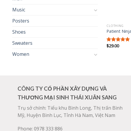
Music
Posters
CLOTHING
Patient Ninj
Shoes
Sweaters
$
29.00
Được xếp
hạng
4.67
Women
5 sao
CÔNG TY CỔ PHẦN XÂY DỰNG VÀ
THƯƠNG MẠI SINH THÁI XUÂN SANG
Trụ sở chính: Tiểu khu Bình Long, Thị trấn Bình
Mỹ, Huyện Bình Lục, Tỉnh Hà Nam, Việt Nam
Phone: 0978 333 886