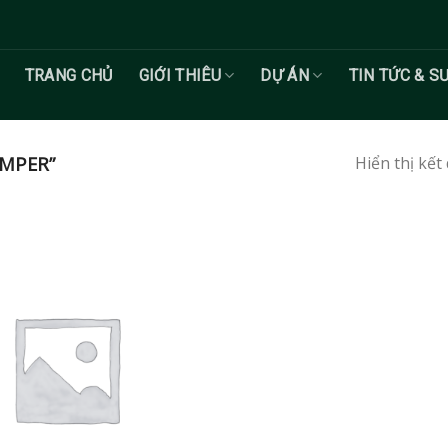
TRANG CHỦ
GIỚI THIÊU
DỰ ÁN
TIN TỨC & S
MPER”
Hiển thị kết