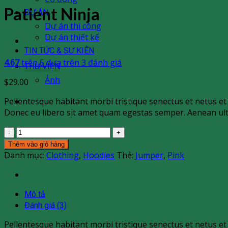
Patient Ninja
DỰ ÁN
Dự án thi công
Dự án thiết kế
TIN TỨC & SƯ KIÊN
4.67
trên 5 dựa trên
3
đánh giá
THƯ VIỆN
Ảnh
$
29.00
Pellentesque habitant morbi tristique senectus et netus et 
Donec eu libero sit amet quam egestas semper. Aenean ultric
Patient
Ninja
Thêm vào giỏ hàng
số
Danh mục:
Clothing
,
Hoodies
Thẻ:
Jumper
,
Pink
lượng
Mô tả
Đánh giá (3)
Pellentesque habitant morbi tristique senectus et netus et 