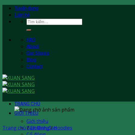
Skip
Tuyển dụng
to
Liên hệ
content
Tìm
kiếm:
FAQ
About
Our Stores
Blog
Contact
TRANG CHỦ
GIỚI THIÊU
Giới thiệu
Trang chủ
Ban lãnh đạo
/
Clothing
/
Hoodies
Cổ đông