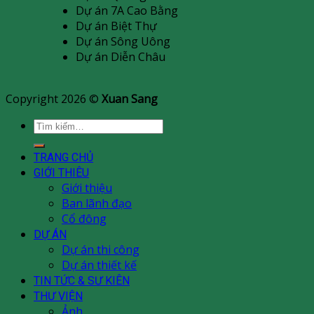
Dự án 7A Cao Bằng
Dự án Biệt Thự
Dự án Sông Uông
Dự án Diễn Châu
Copyright 2026 ©
Xuan Sang
Tìm
kiếm:
TRANG CHỦ
GIỚI THIÊU
Giới thiệu
Ban lãnh đạo
Cổ đông
DỰ ÁN
Dự án thi công
Dự án thiết kế
TIN TỨC & SƯ KIÊN
THƯ VIỆN
Ảnh