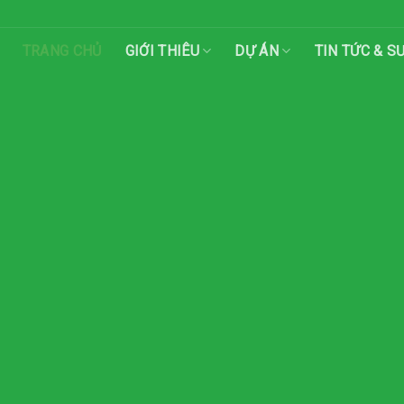
TRANG CHỦ
GIỚI THIÊU
DỰ ÁN
TIN TỨC & S