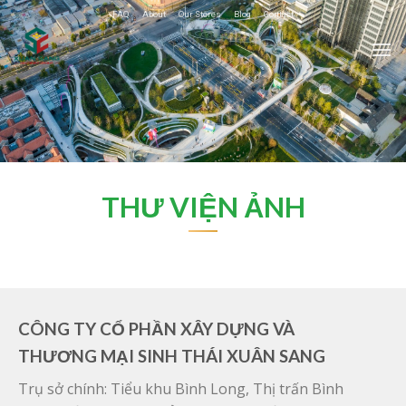
Skip
FAQ
About
Our Stores
Blog
Contact
to
content
THƯ VIỆN ẢNH
CÔNG TY CỔ PHẦN XÂY DỰNG VÀ
THƯƠNG MẠI SINH THÁI XUÂN SANG
Trụ sở chính: Tiểu khu Bình Long, Thị trấn Bình