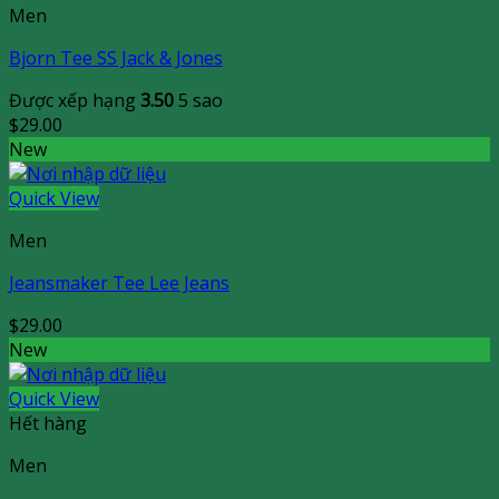
Men
Bjorn Tee SS Jack & Jones
Được xếp hạng
3.50
5 sao
$
29.00
New
Quick View
Men
Jeansmaker Tee Lee Jeans
$
29.00
New
Quick View
Hết hàng
Men