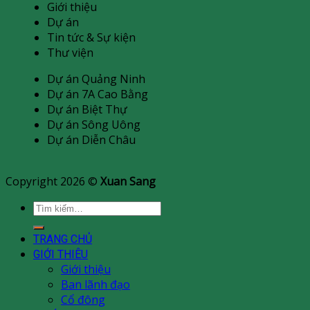
Giới thiệu
Dự án
Tin tức & Sự kiện
Thư viện
Dự án Quảng Ninh
Dự án 7A Cao Bằng
Dự án Biệt Thự
Dự án Sông Uông
Dự án Diễn Châu
Copyright 2026 ©
Xuan Sang
Tìm
kiếm:
TRANG CHỦ
GIỚI THIÊU
Giới thiệu
Ban lãnh đạo
Cổ đông