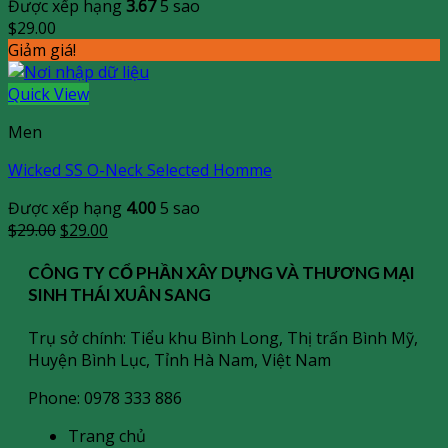
Được xếp hạng
3.67
5 sao
$
29.00
Giảm giá!
Quick View
Men
Wicked SS O-Neck Selected Homme
Được xếp hạng
4.00
5 sao
Giá
Giá
$
29.00
$
29.00
gốc
hiện
là:
tại
CÔNG TY CỔ PHẦN XÂY DỰNG VÀ THƯƠNG MẠI
$29.00.
là:
SINH THÁI XUÂN SANG
$29.00.
Trụ sở chính: Tiểu khu Bình Long, Thị trấn Bình Mỹ,
Huyện Bình Lục, Tỉnh Hà Nam, Việt Nam
Phone: 0978 333 886
Trang chủ