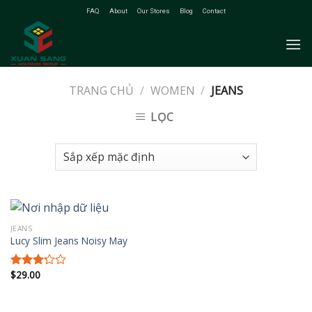
Skip
FAQ
About
Our Stores
Blog
Contact
to
content
TRANG CHỦ
/
WOMEN
/
JEANS
LỌC
JEANS
Lucy Slim Jeans Noisy May
$
29.00
Được
xếp
hạng
3.00
5