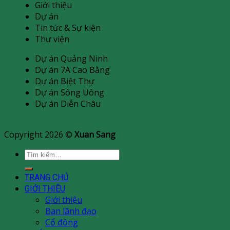
Giới thiệu
Dự án
Tin tức & Sự kiện
Thư viện
Dự án Quảng Ninh
Dự án 7A Cao Bằng
Dự án Biệt Thự
Dự án Sông Uông
Dự án Diễn Châu
Copyright 2026 ©
Xuan Sang
Tìm
kiếm:
TRANG CHỦ
GIỚI THIÊU
Giới thiệu
Ban lãnh đạo
Cổ đông