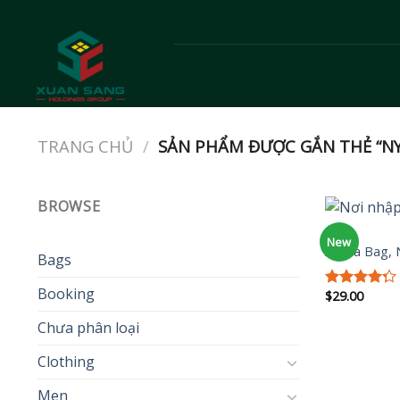
Skip
to
content
TRANG CHỦ
/
SẢN PHẨM ĐƯỢC GẮN THẺ “N
BROWSE
BAGS
New
Adelia Bag,
Bags
Booking
$
29.00
Được xếp
hạng
4.00
Chưa phân loại
5 sao
Clothing
Men