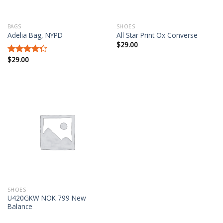
BAGS
SHOES
Adelia Bag, NYPD
All Star Print Ox Converse
$
29.00
$
29.00
Được xếp
hạng
4.00
5 sao
SHOES
U420GKW NOK 799 New
Balance