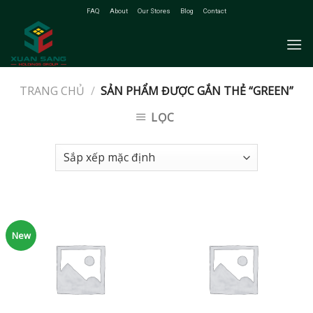
Skip
FAQ
About
Our Stores
Blog
Contact
to
content
TRANG CHỦ
/
SẢN PHẨM ĐƯỢC GẮN THẺ “GREEN”
LỌC
New