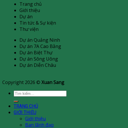
Trang chủ
Giới thiệu
Dự án
Tin tức & Sự kiện
Thư viện
Dự án Quảng Ninh
Dự án 7A Cao Bằng
Dự án Biệt Thự
Dự án Sông Uông
Dự án Diễn Châu
Copyright 2026 ©
Xuan Sang
Tìm
kiếm:
TRANG CHỦ
GIỚI THIÊU
Giới thiệu
Ban lãnh đạo