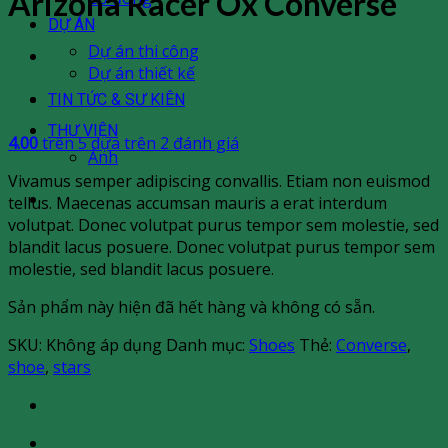
Arizona Racer Ox Converse
DỰ ÁN
Dự án thi công
Dự án thiết kế
TIN TỨC & SƯ KIÊN
THƯ VIỆN
4.00
trên 5 dựa trên
2
đánh giá
Ảnh
Vivamus semper adipiscing convallis. Etiam non euismod
tellus. Maecenas accumsan mauris a erat interdum
volutpat. Donec volutpat purus tempor sem molestie, sed
blandit lacus posuere. Donec volutpat purus tempor sem
molestie, sed blandit lacus posuere.
Sản phẩm này hiện đã hết hàng và không có sẵn.
SKU:
Không áp dụng
Danh mục:
Shoes
Thẻ:
Converse
,
shoe
,
stars