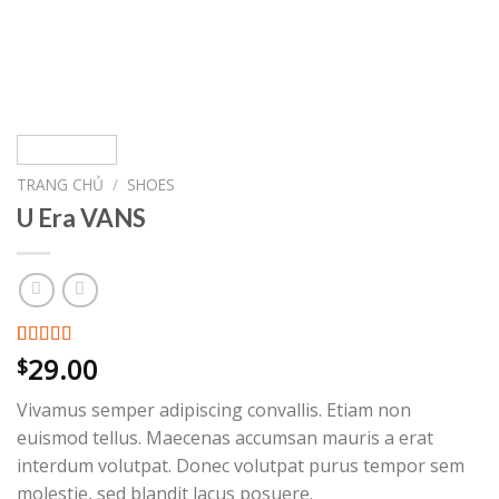
TRANG CHỦ
/
SHOES
U Era VANS
3.50
2
29.00
trên
$
5 dựa
trên
đánh
Vivamus semper adipiscing convallis. Etiam non
giá
euismod tellus. Maecenas accumsan mauris a erat
interdum volutpat. Donec volutpat purus tempor sem
molestie, sed blandit lacus posuere.