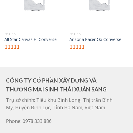
SHOES
SHOES
All Star Canvas Hi Converse
Arizona Racer Ox Converse
Được xếp
Được xếp
hạng
4.33
hạng
4.00
5 sao
5 sao
CÔNG TY CỔ PHẦN XÂY DỰNG VÀ
THƯƠNG MẠI SINH THÁI XUÂN SANG
Trụ sở chính: Tiểu khu Bình Long, Thị trấn Bình
Mỹ, Huyện Bình Lục, Tỉnh Hà Nam, Việt Nam
Phone: 0978 333 886