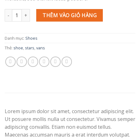
U Era VANS số lượng
THÊM VÀO GIỎ HÀNG
Danh mục:
Shoes
Thẻ:
shoe
,
stars
,
vans
Lorem ipsum dolor sit amet, consectetur adipiscing elit.
Ut posuere mollis nulla ut consectetur. Vivamus semper
adipiscing convallis. Etiam non euismod tellus.
Maecenas accumsan mauris a erat interdum volutpat.