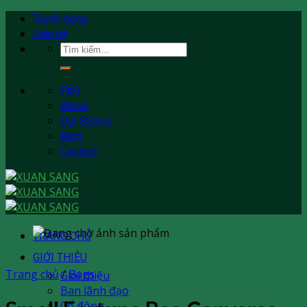
Skip
Tuyển dụng
to
Liên hệ
content
Tìm
kiếm:
FAQ
About
Our Stores
Blog
Contact
TRANG CHỦ
GIỚI THIÊU
Trang chủ
/
Bags
Giới thiệu
Ban lãnh đạo
Cổ đông