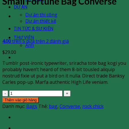
Small Fortune Bag Converse
DỰ ÁN
Dự án thi công
Dự án thiết kế
TIN TỨC & SƯ KIÊN
THƯ VIỆN
4.00
trên 5 dựa trên
2
đánh giá
Ảnh
$
29.00
Tumblr post-ironic typewriter, sriracha tote bag kogi you
probably haven’t heard of them 8-bit tousled aliquip
nostrud fixie ut put a bird on it nulla. Direct trade Banksy
Carles pop-up. Marfa authentic High Life veniam.
Small
Fortune
Thêm vào giỏ hàng
Bag
Danh mục:
Bags
Thẻ:
bag
,
Converse
,
rock chick
Converse
số
lượng