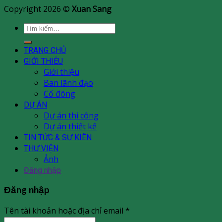
Copyright 2026 ©
Xuan Sang
Tìm
kiếm:
TRANG CHỦ
GIỚI THIÊU
Giới thiệu
Ban lãnh đạo
Cổ đông
DỰ ÁN
Dự án thi công
Dự án thiết kế
TIN TỨC & SƯ KIÊN
THƯ VIỆN
Ảnh
Đăng nhập
Đăng nhập
Tên tài khoản hoặc địa chỉ email
*