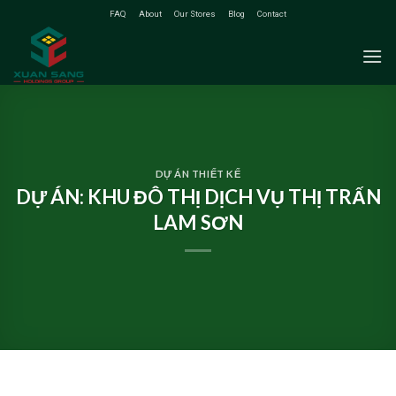
Skip
FAQ
About
Our Stores
Blog
Contact
to
content
DỰ ÁN THIẾT KẾ
DỰ ÁN: KHU ĐÔ THỊ DỊCH VỤ THỊ TRẤN
LAM SƠN