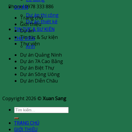
Phone: 0978 333 886
DỰ ÁN
Dự án thi công
Trang chủ
Dự án thiết kế
Giới thiệu
TIN TỨC & SƯ KIÊN
Dự án
Tin tức & Sự kiện
THƯ VIỆN
Thư viện
Ảnh
Dự án Quảng Ninh
Dự án 7A Cao Bằng
Dự án Biệt Thự
Dự án Sông Uông
Dự án Diễn Châu
Copyright 2026 ©
Xuan Sang
Tìm
kiếm:
TRANG CHỦ
GIỚI THIÊU