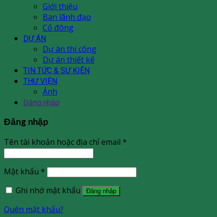
Giới thiệu
Ban lãnh đạo
Cổ đông
DỰ ÁN
Dự án thi công
Dự án thiết kế
TIN TỨC & SƯ KIÊN
THƯ VIỆN
Ảnh
Đăng nhập
Đăng nhập
Tên tài khoản hoặc địa chỉ email
*
Mật khẩu
*
Ghi nhớ mật khẩu
Đăng nhập
Quên mật khẩu?